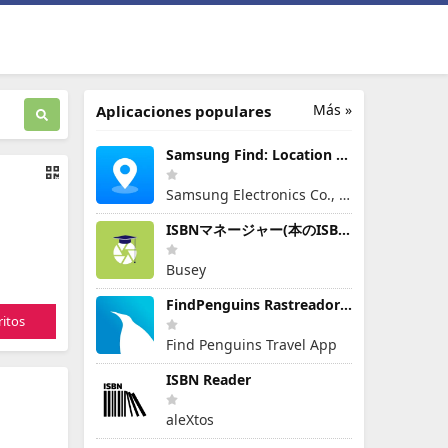
Más »
Aplicaciones populares
Samsung Find: Location Sharing
Samsung Electronics Co., Ltd.
ISBNマネージャー(本のISBN読み取り・文字認識)
Busey
FindPenguins Rastreador Viajes
itos
Find Penguins Travel App
ISBN Reader
aleXtos