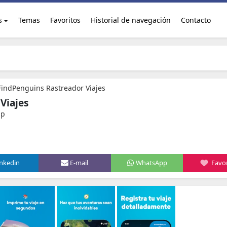
s
Temas
Favoritos
Historial de navegación
Contacto
FindPenguins Rastreador Viajes
Viajes
pp
inkedin
E-mail
WhatsApp
Favor