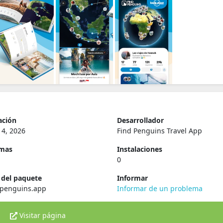
ación
Desarrollador
14, 2026
Find Penguins Travel App
rmas
Instalaciones
0
del paquete
Informar
dpenguins.app
Informar de un problema
Visitar página