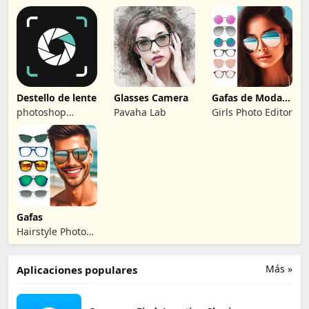
Destello de lente
Glasses Camera
Gafas de Moda
Editor de Fotos
photoshop
Pavaha Lab
Girls Photo Editor
mobile apps
Gafas
Hairstyle Photo
Apps
Más »
Aplicaciones populares