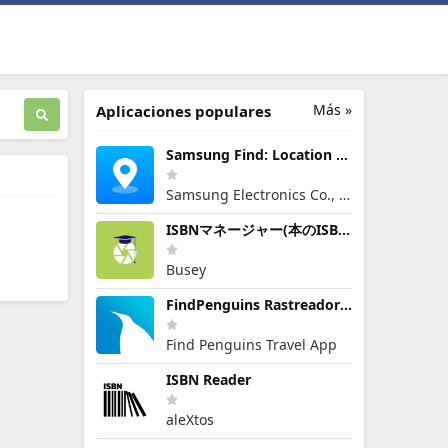
Más »
Aplicaciones populares
Samsung Find: Location Sharing
Samsung Electronics Co., Ltd.
ISBNマネージャー(本のISBN読み取り・文字認識)
Busey
FindPenguins Rastreador Viajes
Find Penguins Travel App
ISBN Reader
aleXtos