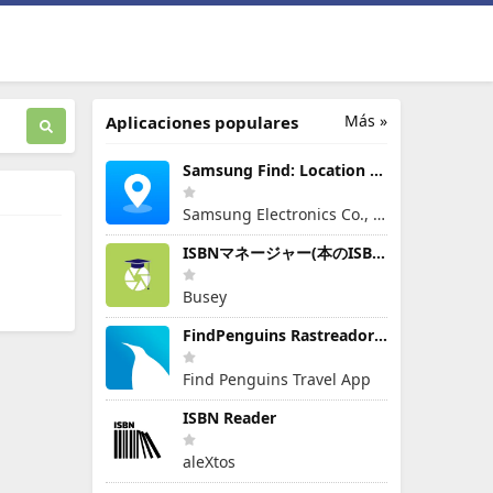
Más »
Aplicaciones populares
Samsung Find: Location Sharing
Samsung Electronics Co., Ltd.
ISBNマネージャー(本のISBN読み取り・文字認識)
Busey
FindPenguins Rastreador Viajes
Find Penguins Travel App
ISBN Reader
aleXtos