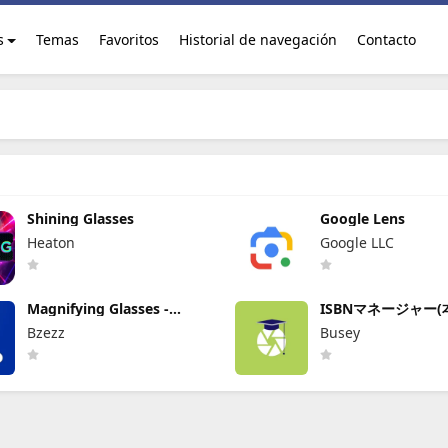
s
Temas
Favoritos
Historial de navegación
Contacto
Shining Glasses
Google Lens
Heaton
Google LLC
Magnifying Glasses -
ISBNマネージャー(
Magnifier
読み取り・文字認識
Bzezz
Busey