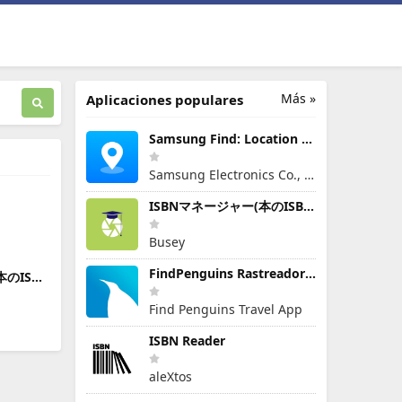
Más »
Aplicaciones populares
Samsung Find: Location Sharing
Samsung Electronics Co., Ltd.
ISBNマネージャー(本のISBN読み取り・文字認識)
Busey
FindPenguins Rastreador Viajes
本のISBN
)
Find Penguins Travel App
ISBN Reader
aleXtos