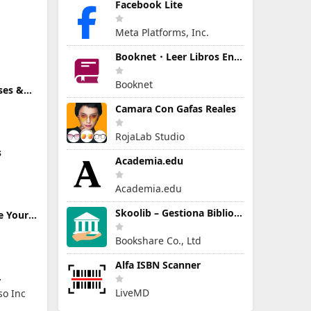
Facebook Lite
Meta Platforms, Inc.
Booknet・Leer Libros En Español
Booknet
ses &
Camara Con Gafas Reales
RojaLab Studio
s
Academia.edu
Academia.edu
Skoolib – Gestiona Biblioteca
e Your
Bookshare Co., Ltd
Alfa ISBN Scanner
LiveMD
o Inc