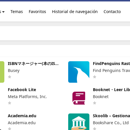
s
Temas
Favoritos
Historial de navegación
Contacto
ISBNマネージャー(本のISBN
FindPenguins Ras
読み取り・文字認識)
Viajes
Busey
Find Penguins Tra
Facebook Lite
Booknet・Leer Lib
Español
Meta Platforms, Inc.
Booknet
Academia.edu
Skoolib – Gestion
Biblioteca
Academia.edu
Bookshare Co., Ltd