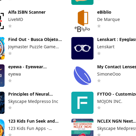
Alfa ISBN Scanner
eBiblio
LiveMD
De Marque
Find Out・Busca Objetos
Lenskart : Eyeglas
Ocultos
More
Joymaster Puzzle Game
Lenskart
Studio
eyewa - Eyewear
My Contact Lense
Shopping App
eyewa
SimoneOoo
Principles of Neural
FYTOO - Customiz
Science
Glasses
Skyscape Medpresso Inc
MOJON INC.
123 Kids Fun Seek and
NCLEX NGN Next
Find
Generation
123 Kids Fun Apps -
Skyscape Medpress
Educational apps for Kids