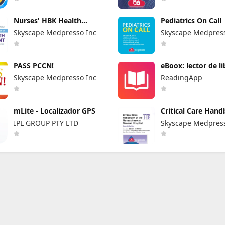
Nurses' HBK Health
Pediatrics On Call
Assessment
Skyscape Medpresso Inc
Skyscape Medpress
PASS PCCN!
eBoox: lector de l
epub
Skyscape Medpresso Inc
ReadingApp
mLite - Localizador GPS
Critical Care Han
MGH
IPL GROUP PTY LTD
Skyscape Medpress