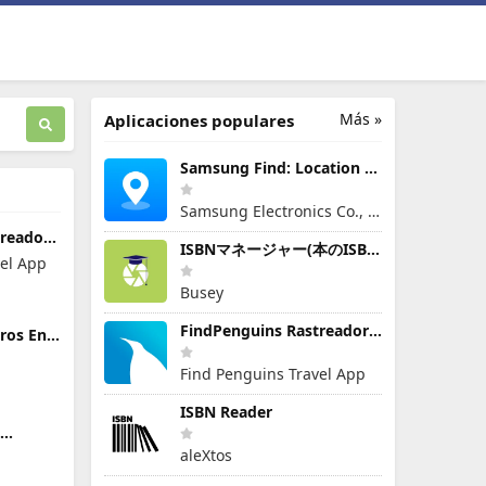
Más »
Aplicaciones populares
Samsung Find: Location Sharing
Samsung Electronics Co., Ltd.
treador
ISBNマネージャー(本のISBN読み取り・文字認識)
vel App
Busey
FindPenguins Rastreador Viajes
ros En
Find Penguins Travel App
ISBN Reader
a
aleXtos