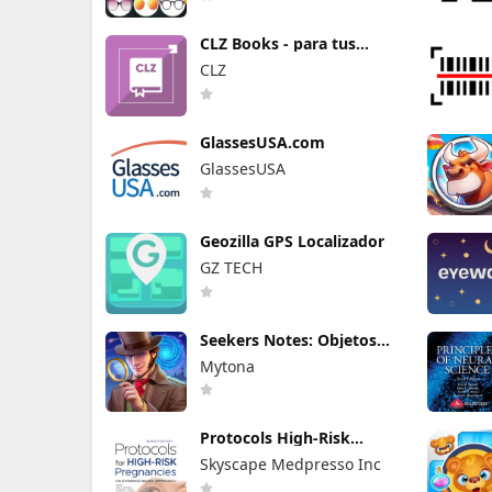
CLZ Books - para tus
libros
CLZ
GlassesUSA.com
GlassesUSA
Geozilla GPS Localizador
GZ TECH
Seekers Notes: Objetos
ocultos
Mytona
Protocols High-Risk
Pregnancy
Skyscape Medpresso Inc