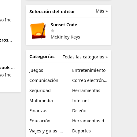
Más »
Selección del editor
o Inc
Sunset Code
McKinley Keys
ibros
Categorías
Todas las categorías »
dbook of
Juegos
Entretenimiento
o Inc
Comunicación
Correo electrónico
Seguridad
Herramientas
Multimedia
Internet
Finanzas
Diseño
Educación
Herramientas de TI
Viajes y guías locales
Deportes