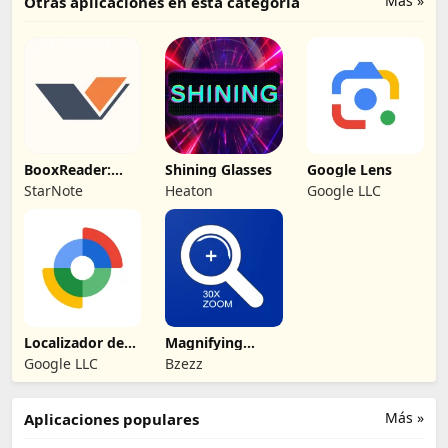
Más »
Otras aplicaciones en esta categoría
BooxReader:
Shining Glasses
Google Lens
Lector EPUB y
StarNote
Heaton
Google LLC
PDF
Localizador de
Magnifying
Google
Glasses -
Google LLC
Bzezz
Magnifier
Más »
Aplicaciones populares