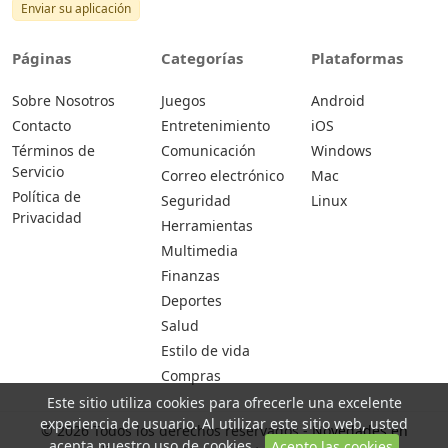
Enviar su aplicación
Páginas
Categorías
Plataformas
Sobre Nosotros
Juegos
Android
Contacto
Entretenimiento
iOS
Términos de
Comunicación
Windows
Servicio
Correo electrónico
Mac
Política de
Seguridad
Linux
Privacidad
Herramientas
Multimedia
Finanzas
Deportes
Salud
Estilo de vida
Compras
Este sitio utiliza cookies para ofrecerle una excelente
experiencia de usuario. Al utilizar este sitio web, usted
© 2026 Todos los derechos reservados -
Novedades en
acepta nuestro uso de cookies.
Acepto las cookies