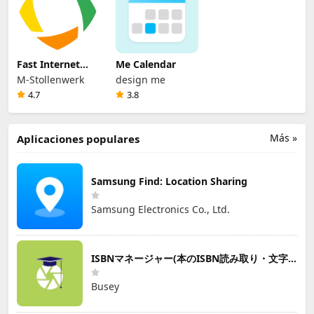
Fast Internet
Me Calendar
Browser
M-Stollenwerk
design me
4.7
3.8
Más »
Aplicaciones populares
Samsung Find: Location Sharing
Samsung Electronics Co., Ltd.
ISBNマネージャー(本のISBN読み取り・文字認識)
Busey