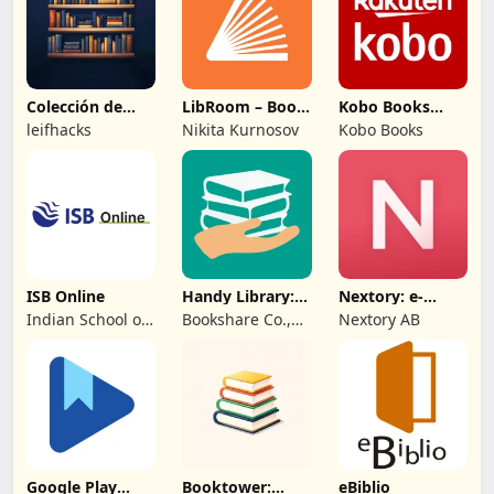
Colección de
LibRoom – Book
Kobo Books
Libros Virtuales
Tracker
eBooks
leifhacks
Nikita Kurnosov
Kobo Books
Audiolibros
ISB Online
Handy Library:
Nextory: e-
organiza libros
books y
Indian School of
Bookshare Co.,
Nextory AB
audiolibros
Business
Ltd
Google Play
Booktower:
eBiblio