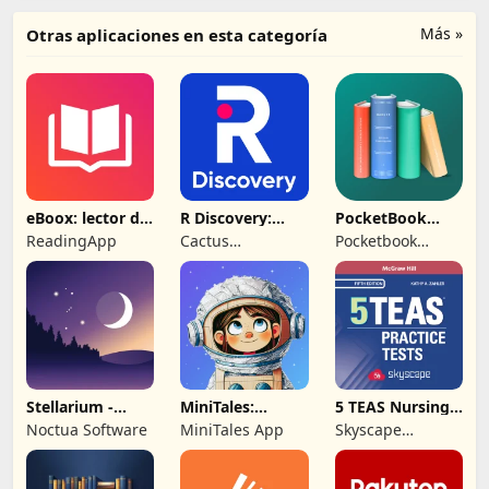
Más »
Otras aplicaciones en esta categoría
eBoox: lector de
R Discovery:
PocketBook
libros epub
Academic
libro
ReadingApp
Cactus
Pocketbook
Research
Communications
International SA
Pvt. Ltd.
Stellarium -
MiniTales:
5 TEAS Nursing
Mapa de
Cuentos para
School Entrance
Noctua Software
MiniTales App
Skyscape
Estrellas
peques
Medpresso Inc