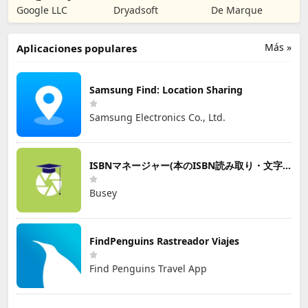
Libros
Lectura
Google LLC
Dryadsoft
De Marque
Más »
Aplicaciones populares
Samsung Find: Location Sharing
Samsung Electronics Co., Ltd.
ISBNマネージャー(本のISBN読み取り・文字認識)
Busey
FindPenguins Rastreador Viajes
Find Penguins Travel App