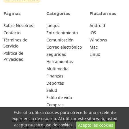
Páginas
Categorías
Plataformas
Sobre Nosotros
Juegos
Android
Contacto
Entretenimiento
iOS
Términos de
Comunicación
Windows
Servicio
Correo electrónico
Mac
Política de
Seguridad
Linux
Privacidad
Herramientas
Multimedia
Finanzas
Deportes
Salud
Estilo de vida
Compras
Este sitio utiliza cookies para ofrecerle una excelente
experiencia de usuario. Al utilizar este sitio web, usted
© 2026 Todos los derechos reservados -
Novedades en
acepta nuestro uso de cookies.
Acepto las cookies
Aplicaciones y Herramientas | ocodu.com