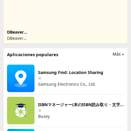
DBeaver
Community
DBeaver
Corporation
Más »
Aplicaciones populares
Samsung Find: Location Sharing
Samsung Electronics Co., Ltd.
ISBNマネージャー(本のISBN読み取り・文字認識)
Busey