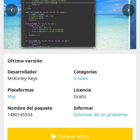
Última versión
Desarrollador
Categorías
McKinley Keys
it-tools
Plataformas
Licencia
Mac
Gratis
Nombre del paquete
Informar
1480145554
Informar de un problema
Comprar ahora