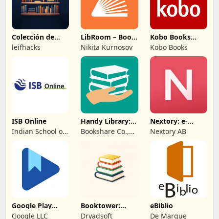
Colección de
LibRoom – Book
Kobo Books
Libros Virtuales
Tracker
eBooks
leifhacks
Nikita Kurnosov
Kobo Books
Audiolibros
ISB Online
Handy Library:
Nextory: e-
organiza libros
books y
Indian School of
Bookshare Co.,
Nextory AB
audiolibros
Business
Ltd
Google Play
Booktower:
eBiblio
Libros
Lectura
Google LLC
Dryadsoft
De Marque