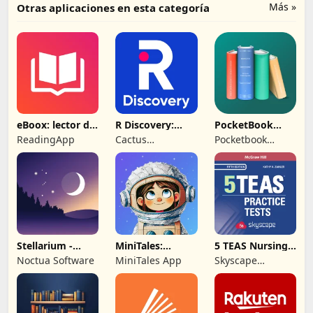
Más »
Otras aplicaciones en esta categoría
eBoox: lector de
R Discovery:
PocketBook
libros epub
Academic
libro
ReadingApp
Cactus
Pocketbook
Research
Communications
International SA
Pvt. Ltd.
Stellarium -
MiniTales:
5 TEAS Nursing
Mapa de
Cuentos para
School Entrance
Noctua Software
MiniTales App
Skyscape
Estrellas
peques
Medpresso Inc