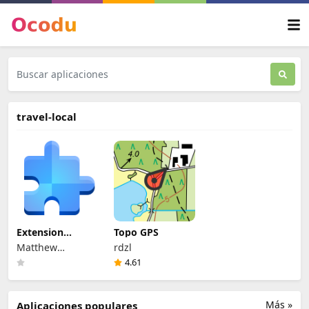
travel-local
Extension
Topo GPS
Manager
Matthew
rdzl
Jakeman
4.61
Más »
Aplicaciones populares