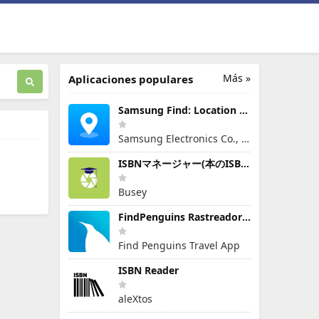
Más »
Aplicaciones populares
Samsung Find: Location Sharing
Samsung Electronics Co., Ltd.
ISBNマネージャー(本のISBN読み取り・文字認識)
Busey
FindPenguins Rastreador Viajes
Find Penguins Travel App
ISBN Reader
aleXtos