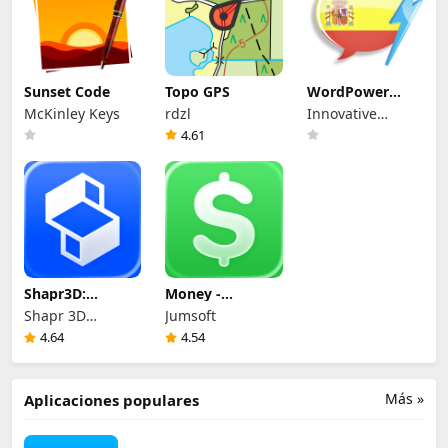
Sunset Code
Topo GPS
WordPower
Learn Spanish
McKinley Keys
rdzl
Innovative
Vocabulary
Language
4.61
Learning USA
LLC
Shapr3D:
Money -
Modelado CAD
Presupuesto y
Shapr 3D
Jumsoft
Gastos
Zartkoruen
4.64
4.54
Mukodo
Reszvenytarsasag
Más »
Aplicaciones populares