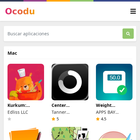
Mac
Kurkum:
Center
Weight
Recetario
Meditation
Tracker:Fitness
Edliss LLC
Tanner
APPS BAY
Timer
& Salud
Christensen
LIMITED
5
4.5