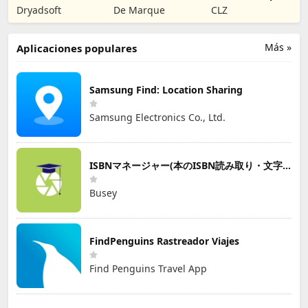
Lectura
tus libros
Dryadsoft
De Marque
CLZ
Más »
Aplicaciones populares
Samsung Find: Location Sharing
Samsung Electronics Co., Ltd.
ISBNマネージャー(本のISBN読み取り・文字認識)
Busey
FindPenguins Rastreador Viajes
Find Penguins Travel App