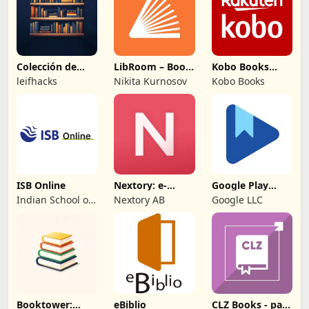
Colección de
LibRoom – Book
Kobo Books
Libros Virtuales
Tracker
eBooks
leifhacks
Nikita Kurnosov
Kobo Books
Audiolibros
ISB Online
Nextory: e-
Google Play
books y
Libros
Indian School of
Nextory AB
Google LLC
audiolibros
Business
Booktower:
eBiblio
CLZ Books - para