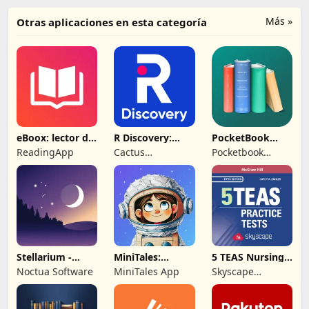
Más »
Otras aplicaciones en esta categoría
eBoox: lector de
R Discovery:
PocketBook
libros epub
Academic
libro
ReadingApp
Cactus
Pocketbook
Research
Communications
International SA
Pvt. Ltd.
Stellarium -
MiniTales:
5 TEAS Nursing
Mapa de
Cuentos para
School Entrance
Noctua Software
MiniTales App
Skyscape
Estrellas
peques
Medpresso Inc