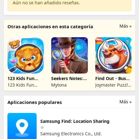
Aún no se han añadido reseñas.
Más »
Otras aplicaciones en esta categoría
123 Kids Fun
Seekers Notes:
Find Out・Busca
Seek and Find
Objetos ocultos
Objetos Ocultos
123 Kids Fun
Mytona
Joymaster Puzzle
Apps -
Game Studio
Educational apps
Más »
Aplicaciones populares
for Kids
Samsung Find: Location Sharing
Samsung Electronics Co., Ltd.