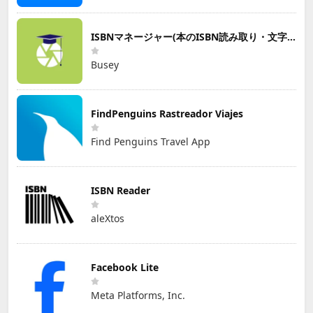
ISBNマネージャー(本のISBN読み取り・文字認識)
Busey
FindPenguins Rastreador Viajes
Find Penguins Travel App
ISBN Reader
aleXtos
Facebook Lite
Meta Platforms, Inc.