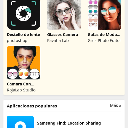
Destello de lente
Glasses Camera
Gafas de Moda
Editor de Fotos
photoshop
Pavaha Lab
Girls Photo Editor
mobile apps
Camara Con
Gafas Reales
RojaLab Studio
Más »
Aplicaciones populares
Samsung Find: Location Sharing