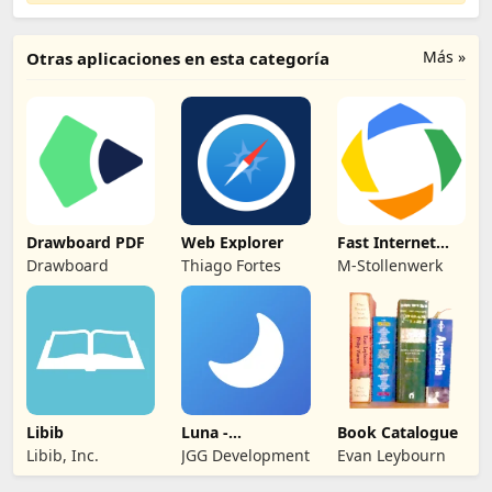
Más »
Otras aplicaciones en esta categoría
Drawboard PDF
Web Explorer
Fast Internet
Browser
Drawboard
Thiago Fortes
M-Stollenwerk
Libib
Luna -
Book Catalogue
seguimiento de
Libib, Inc.
JGG Development
Evan Leybourn
libros