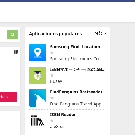
Más »
Aplicaciones populares
Samsung Find: Location Sharing
Samsung Electronics Co., Ltd.
ISBNマネージャー(本のISBN読み取り・文字認識)
Busey
FindPenguins Rastreador Viajes
itos
Find Penguins Travel App
ISBN Reader
aleXtos