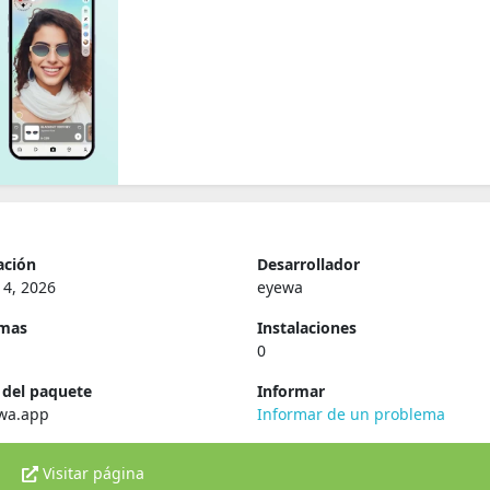
ación
Desarrollador
14, 2026
eyewa
rmas
Instalaciones
0
del paquete
Informar
wa.app
Informar de un problema
Visitar página