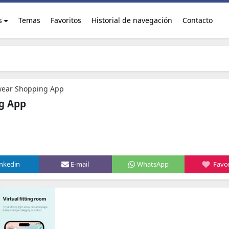
s
Temas
Favoritos
Historial de navegación
Contacto
wear Shopping App
g App
inkedin
E-mail
WhatsApp
Favor