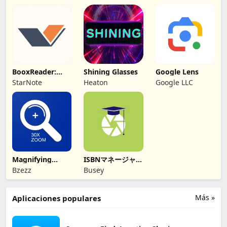
BooxReader:
Shining Glasses
Google Lens
Lector EPUB y
StarNote
Heaton
Google LLC
PDF
Magnifying
ISBNマネージャー
Glasses -
(本のISBN読み取
Bzezz
Busey
Magnifier
り・文字認識)
Más »
Aplicaciones populares