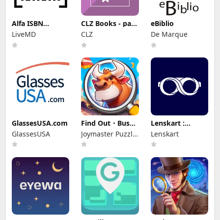
Alfa ISBN
CLZ Books - para
eBiblio
Scanner
tus libros
LiveMD
CLZ
De Marque
GlassesUSA.com
Find Out・Busca
Lenskart :
Objetos Ocultos
Eyeglasses &
GlassesUSA
Joymaster Puzzle
Lenskart
More
Game Studio