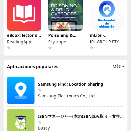
eBoox: lector de
Poisoning &
mLite -
libros epub
Drug Overdose
Localizador GPS
ReadingApp
Skyscape
IPL GROUP PTY
Info
Medpresso Inc
LTD
Más »
Aplicaciones populares
Samsung Find: Location Sharing
Samsung Electronics Co., Ltd.
ISBNマネージャー(本のISBN読み取り・文字認識)
Busey