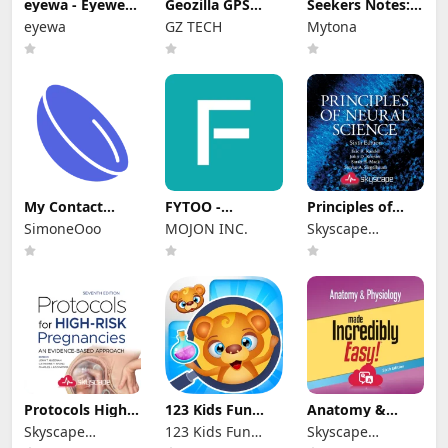
eyewa - Eyewear
Geozilla GPS
Seekers Notes:
Shopping App
Localizador
Objetos ocultos
eyewa
GZ TECH
Mytona
My Contact
FYTOO -
Principles of
Lenses
Customize Your
Neural Science
SimoneOoo
MOJON INC.
Skyscape
Glasses
Medpresso Inc
Protocols High-
123 Kids Fun
Anatomy &
Risk Pregnancy
Seek and Find
Physiology MIE
Skyscape
123 Kids Fun
Skyscape
NCLEX