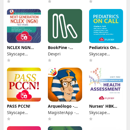
Medpresso Inc
Apps -
Medpresso Inc
Educational apps
for Kids
NCLEX NGN
BookPine -
Pediatrics On
Next Generation
Registro de
Call
Skyscape
Devpri
Skyscape
lectura
Medpresso Inc
Medpresso Inc
PASS PCCN!
Arqueólogo -
Nurses' HBK
Antiguo Egipto
Health
Skyscape
MagisterApp -
Skyscape
2+
Assessment
Medpresso Inc
Educational
Medpresso Inc
Games for kids