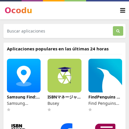
Aplicaciones populares en las últimas 24 horas
Samsung Find:
ISBNマネージャー
FindPenguins Rastr
Location Sharing
(本のISBN読み取
Viajes
Samsung
Busey
Find Penguins
り・文字認識)
Electronics Co.,
Travel App
Ltd.