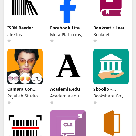
ISBN Reader
Facebook Lite
Booknet・Leer
Libros En
aleXtos
Meta Platforms,
Booknet
Español
Inc.
Camara Con
Academia.edu
Skoolib –
Gafas Reales
Gestiona
RojaLab Studio
Academia.edu
Bookshare Co.,
Biblioteca
Ltd