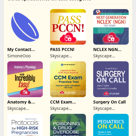
My Contact
PASS PCCN!
NCLEX NGN
Lenses
Next Generation
SimoneOoo
Skyscape
Skyscape
Medpresso Inc
Medpresso Inc
Anatomy &
CCM Exam
Surgery On Call
Physiology MIE
Practice Test
Skyscape
Skyscape
Skyscape
NCLEX
Medpresso Inc
Medpresso Inc
Medpresso Inc