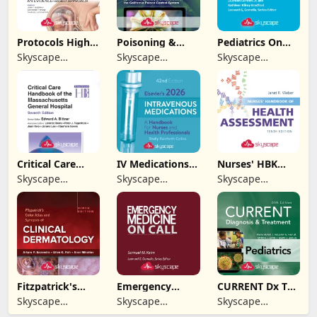
Protocols High-
Poisoning &
Pediatrics On
Risk Pregnancy
Drug Overdose
Call
Skyscape
Skyscape
Skyscape
Info
Medpresso Inc
Medpresso Inc
Medpresso Inc
Critical Care
IV Medications
Nurses' HBK
Handbook of
Elsevier
Health
Skyscape
Skyscape
Skyscape
MGH
Assessment
Medpresso Inc
Medpresso Inc
Medpresso Inc
Fitzpatrick's
Emergency
CURRENT Dx Tx
Color Atlas
Medicine On Call
Pediatrics
Skyscape
Skyscape
Skyscape
Medpresso Inc
Medpresso Inc
Medpresso Inc