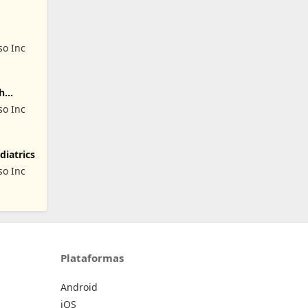
o Inc
h
o Inc
iatrics
o Inc
Plataformas
Android
iOS