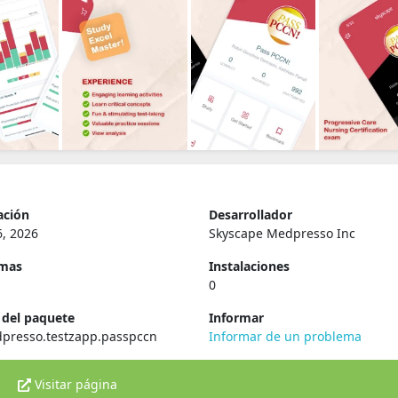
ación
Desarrollador
, 2026
Skyscape Medpresso Inc
rmas
Instalaciones
0
del paquete
Informar
presso.testzapp.passpccn
Informar de un problema
Visitar página