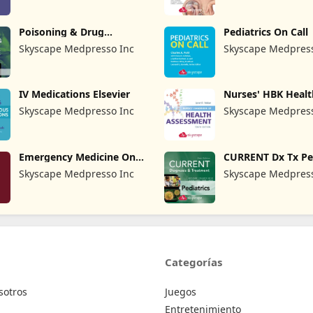
Poisoning & Drug
Pediatrics On Call
Overdose Info
Skyscape Medpresso Inc
Skyscape Medpress
IV Medications Elsevier
Nurses' HBK Healt
Assessment
Skyscape Medpresso Inc
Skyscape Medpress
Emergency Medicine On
CURRENT Dx Tx Ped
Call
Skyscape Medpresso Inc
Skyscape Medpress
Categorías
sotros
Juegos
Entretenimiento