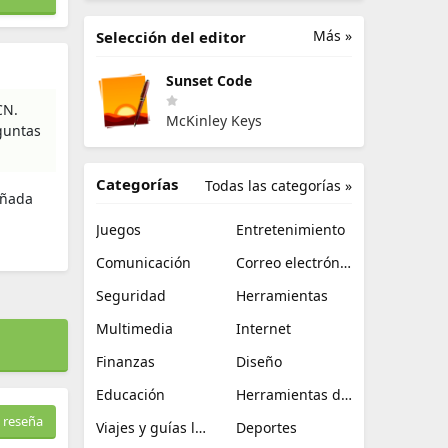
Más »
Selección del editor
Sunset Code
CN.
McKinley Keys
guntas
Categorías
Todas las categorías »
eñada
Juegos
Entretenimiento
Comunicación
Correo electrónico
Seguridad
Herramientas
Multimedia
Internet
Finanzas
Diseño
Educación
Herramientas de TI
 reseña
Viajes y guías locales
Deportes