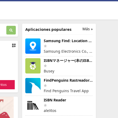
Más »
Aplicaciones populares
Samsung Find: Location Sharing
Samsung Electronics Co., Ltd.
ISBNマネージャー(本のISBN読み取り・文字認識)
Busey
FindPenguins Rastreador Viajes
itos
Find Penguins Travel App
ISBN Reader
aleXtos