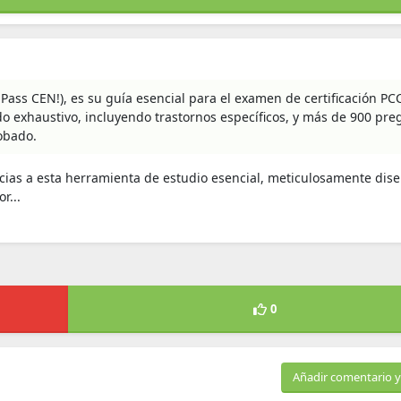
Pass CEN!), es su guía esencial para el examen de certificación PC
do exhaustivo, incluyendo trastornos específicos, y más de 900 pre
obado.
ias a esta herramienta de estudio esencial, meticulosamente dis
r...
0
Añadir comentario y