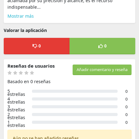
aclamada por su precisión y alcance, es el recurso
indispensable...
Mostrar más
Valorar la aplicación
0
0
Reseñas de usuarios
Añadir comentario y reseña
Basado en 0 reseñas
5
0
estrellas
4
0
estrellas
3
0
estrellas
2
0
estrellas
1
0
estrellas
Aún no se han añadido reseñas.