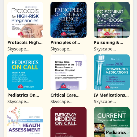
Medpresso Inc
Medpresso Inc
Medpresso Inc
Protocols High-
Principles of
Poisoning &
Risk Pregnancy
Neural Science
Drug Overdose
Skyscape
Skyscape
Skyscape
Info
Medpresso Inc
Medpresso Inc
Medpresso Inc
Pediatrics On
Critical Care
IV Medications
Call
Handbook of
Elsevier
Skyscape
Skyscape
Skyscape
MGH
Medpresso Inc
Medpresso Inc
Medpresso Inc