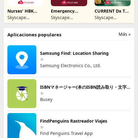
Nurses' HBK
Emergency
CURRENT Dx Tx
Health
Medicine On Call
Pediatrics
Skyscape
Skyscape
Skyscape
Assessment
Medpresso Inc
Medpresso Inc
Medpresso Inc
Más »
Aplicaciones populares
Samsung Find: Location Sharing
Samsung Electronics Co., Ltd.
ISBNマネージャー(本のISBN読み取り・文字認識)
Busey
FindPenguins Rastreador Viajes
Find Penguins Travel App