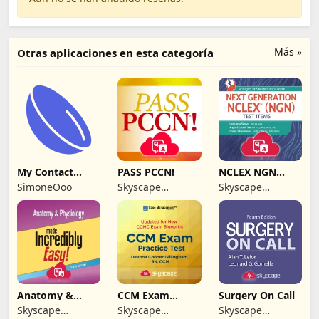
Más »
Otras aplicaciones en esta categoría
My Contact
PASS PCCN!
NCLEX NGN
Lenses
Next Generation
SimoneOoo
Skyscape
Skyscape
Medpresso Inc
Medpresso Inc
Anatomy &
CCM Exam
Surgery On Call
Physiology MIE
Practice Test
Skyscape
Skyscape
Skyscape
NCLEX