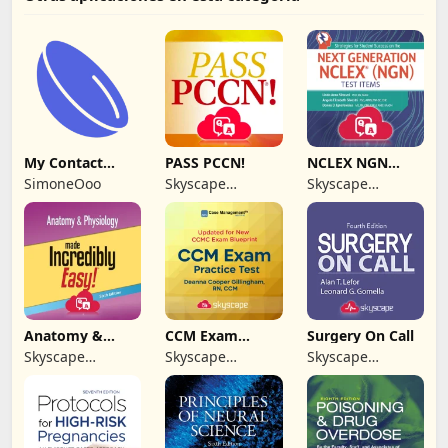
My Contact
PASS PCCN!
NCLEX NGN
Lenses
Next Generation
SimoneOoo
Skyscape
Skyscape
Medpresso Inc
Medpresso Inc
Anatomy &
CCM Exam
Surgery On Call
Physiology MIE
Practice Test
Skyscape
Skyscape
Skyscape
NCLEX
Medpresso Inc
Medpresso Inc
Medpresso Inc