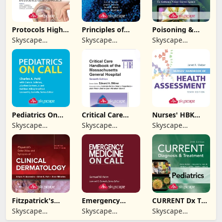
Protocols High-
Principles of
Poisoning &
Risk Pregnancy
Neural Science
Drug Overdose
Skyscape
Skyscape
Skyscape
Info
Medpresso Inc
Medpresso Inc
Medpresso Inc
Pediatrics On
Critical Care
Nurses' HBK
Call
Handbook of
Health
Skyscape
Skyscape
Skyscape
MGH
Assessment
Medpresso Inc
Medpresso Inc
Medpresso Inc
Fitzpatrick's
Emergency
CURRENT Dx Tx
Color Atlas
Medicine On Call
Pediatrics
Skyscape
Skyscape
Skyscape
Medpresso Inc
Medpresso Inc
Medpresso Inc