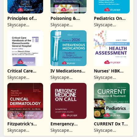
Principles of
Poisoning &
Pediatrics On
Neural Science
Drug Overdose
Call
Skyscape
Skyscape
Skyscape
Info
Medpresso Inc
Medpresso Inc
Medpresso Inc
Critical Care
IV Medications
Nurses' HBK
Handbook of
Elsevier
Health
Skyscape
Skyscape
Skyscape
MGH
Assessment
Medpresso Inc
Medpresso Inc
Medpresso Inc
Fitzpatrick's
Emergency
CURRENT Dx Tx
Color Atlas
Medicine On Call
Pediatrics
Skyscape
Skyscape
Skyscape
Medpresso Inc
Medpresso Inc
Medpresso Inc