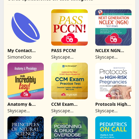
My Contact
PASS PCCN!
NCLEX NGN
Lenses
Next Generation
SimoneOoo
Skyscape
Skyscape
Medpresso Inc
Medpresso Inc
Anatomy &
CCM Exam
Protocols High-
Physiology MIE
Practice Test
Risk Pregnancy
Skyscape
Skyscape
Skyscape
NCLEX
Medpresso Inc
Medpresso Inc
Medpresso Inc